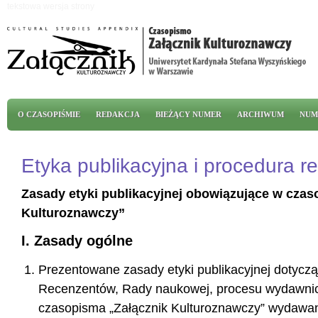
Przejdź do treści
tekstowa wersja strony
Menu główne
O CZASOPIŚMIE
REDAKCJA
BIEŻĄCY NUMER
ARCHIWUM
NUM
Etyka publikacyjna i procedura 
Zasady etyki publikacyjnej obowiązujące w czas
Kulturoznawczy”
I. Zasady ogólne
Prezentowane zasady etyki publikacyjnej dotyczą
Recenzentów, Rady naukowej, procesu wydawnic
czasopisma „Załącznik Kulturoznawczy” wydawan