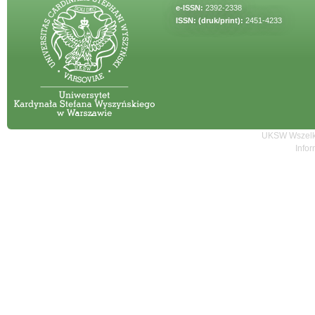
e-ISSN:
2392-2338
ISSN: (druk/print):
2451-4233
UKSW Wszelki
Infor