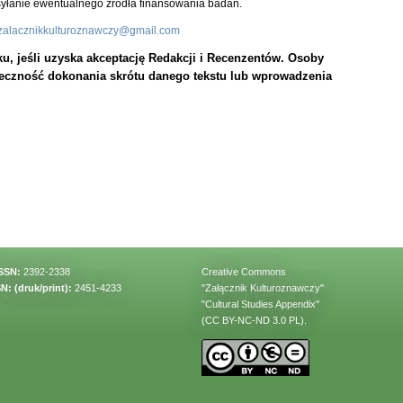
syłanie ewentualnego źródła finansowania badań.
zalacznikkulturoznawczy@gmail.com
u, jeśli uzyska akceptację Redakcji i Recenzentów. Osoby
eczność dokonania skrótu danego tekstu lub wprowadzenia
ISSN:
2392-2338
Creative Commons
N: (druk/print):
2451-4233
"Załącznik Kulturoznawczy"
"Cultural Studies Appendix"
(CC BY-NC-ND 3.0 PL).