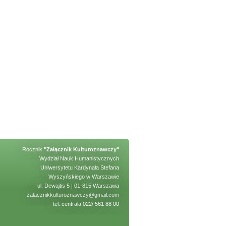
Rocznik
"Załącznik Kulturoznawczy"
Wydział Nauk Humanistycznych
Uniwersytetu Kardynała Stefana
Wyszyńskiego w Warszawie
ul. Dewajtis 5 | 01-815 Warszawa
zalacznikkulturoznawczy@gmail.com
tel. centrala 022/ 561 88 00