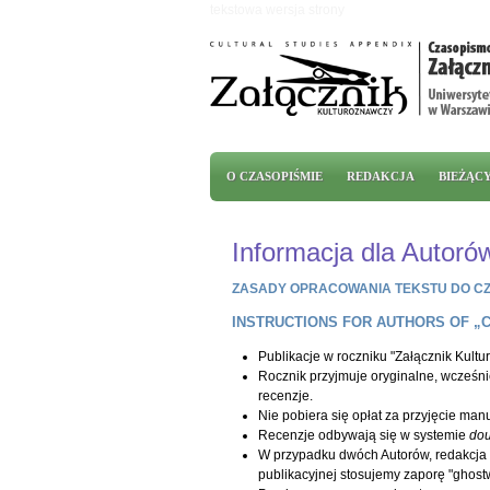
Przejdź do treści
tekstowa wersja strony
Menu główne
O CZASOPIŚMIE
REDAKCJA
BIEŻĄC
Informacja dla Autoró
ZASADY OPRACOWANIA TEKSTU DO C
INSTRUCTIONS FOR AUTHORS OF
„
Publikacje w roczniku "Załącznik Kultu
Rocznik przyjmuje oryginalne, wcześn
recenzje.
Nie pobiera się opłat za przyjęcie man
Recenzje odbywają się w systemie
dou
W przypadku dwóch Autorów, redakcja s
publikacyjnej stosujemy zaporę "ghostwr