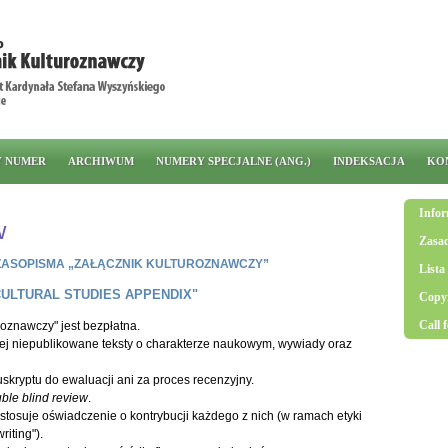
Y NUMER
ARCHIWUM
NUMERY SPECJALNE (ANG.)
INDEKSACJA
KO
Infor
w
Zasad
ZASOPISMA „ZAŁĄCZNIK KULTUROZNAWCZY”
Lista
CULTURAL STUDIES APPENDIX"
Copyr
Call 
roznawczy" jest bezpłatna.
iej niepublikowane teksty o charakterze naukowym, wywiady oraz
uskryptu do ewaluacji ani za proces recenzyjny.
ble blind review
.
tosuje oświadczenie o kontrybucji każdego z nich (w ramach etyki
iting").