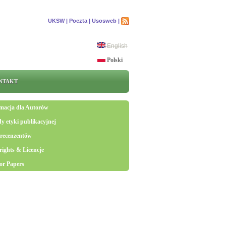
UKSW |
Poczta |
Usosweb |
English
Polski
NTAKT
macja dla Autorów
y etyki publikacyjnej
 recenzentów
ights & Licencje
for Papers