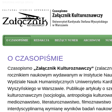
Przejdź do treści
tekstowa wersja strony
Menu główne
O CZASOPIŚMIE
REDAKCJA
BIEŻĄCY NUMER
ARCHIWUM
NUM
O CZASOPIŚMIE
Czasopismo
„Załącznik Kulturoznawczy”
(zalaczni
rocznikiem naukowym wydawanym w Instytucie Nauk o
Wydziale Nauk Humanistycznych Uniwersytetu Kard
Wyszyńskiego w Warszawie. Publikuje artykuły o sze
kulturoznawczym (socjologia, antropologia kulturowa
medioznawstwo, literaturoznawstwo, filmoznawstwo i
interdyscyplinarną wymianę wyników badań naukow