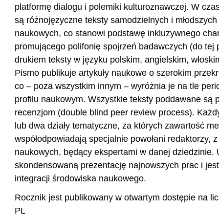
platformę dialogu i polemiki kulturoznawczej. W cz
są różnojęzyczne teksty samodzielnych i młodszyc
naukowych, co stanowi podstawę inkluzywnego char
promującego polifonię spojrzeń badawczych (do tej 
drukiem teksty w języku polskim, angielskim, włoski
Pismo publikuje artykuły naukowe o szerokim przek
co – poza wszystkim innym – wyróżnia je na tle pe
profilu naukowym. Wszystkie teksty poddawane są 
recenzjom (double blind peer review process). Każ
lub dwa działy tematyczne, za których zawartość me
współodpowiadają specjalnie powołani redaktorzy, z
naukowych, będący ekspertami w danej dziedzinie. 
skondensowaną prezentację najnowszych prac i je
integracji środowiska naukowego.
Rocznik jest publikowany w otwartym dostępie na l
PL