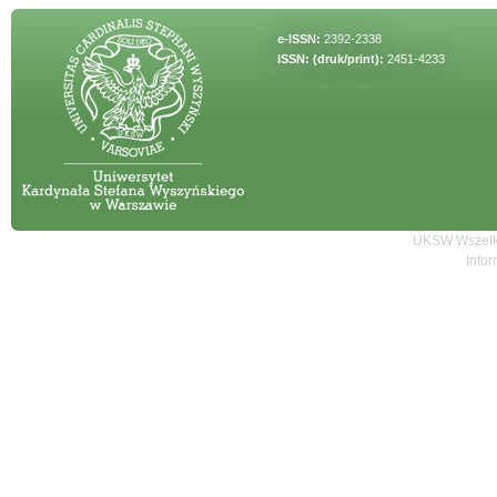
e-ISSN:
2392-2338
ISSN: (druk/print):
2451-4233
UKSW Wszelki
Infor