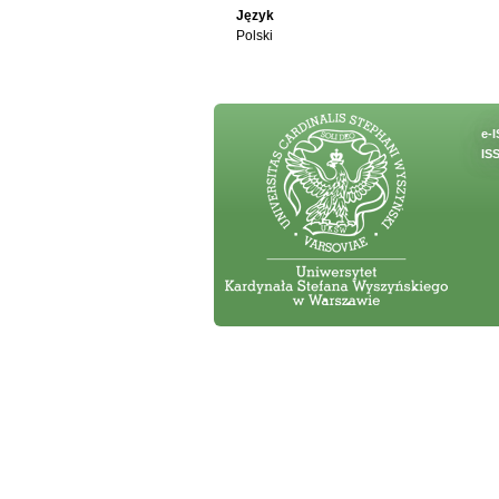
Język
Polski
e-
ISS