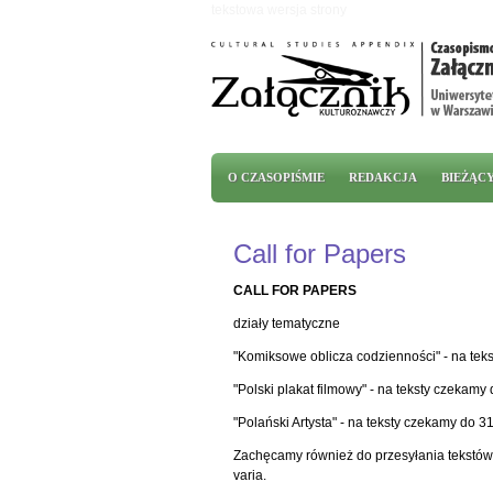
Przejdź do treści
tekstowa wersja strony
Menu główne
O CZASOPIŚMIE
REDAKCJA
BIEŻĄC
Call for Papers
CALL FOR PAPERS
działy tematyczne
"Komiksowe oblicza codzienności" - na teks
"Polski plakat filmowy" - na teksty czekamy
"Polański Artysta" - na teksty czekamy do 3
Zachęcamy również do przesyłania tekstów d
varia.