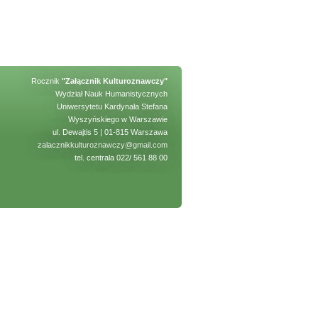
Rocznik
"Załącznik Kulturoznawczy"
Wydział Nauk Humanistycznych
Uniwersytetu Kardynała Stefana
Wyszyńskiego w Warszawie
ul. Dewajtis 5 | 01-815 Warszawa
zalacznikkulturoznawczy@gmail.com
tel. centrala 022/ 561 88 00