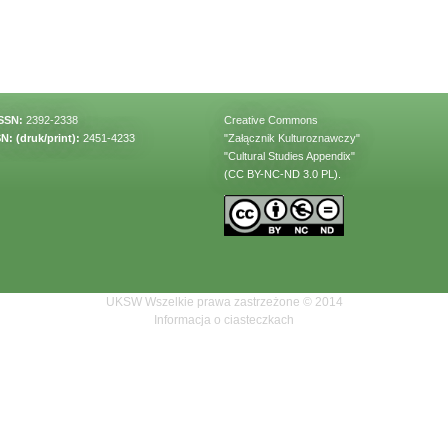
ISSN:
2392-2338
Creative Commons
N: (druk/print):
2451-4233
"Załącznik Kulturoznawczy"
"Cultural Studies Appendix"
(CC BY-NC-ND 3.0 PL).
UKSW Wszelkie prawa zastrzeżone © 2014
Informacja o ciasteczkach