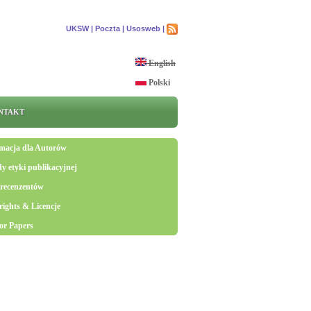
UKSW |
Poczta |
Usosweb |
English
Polski
NTAKT
macja dla Autorów
y etyki publikacyjnej
 recenzentów
ights & Licencje
for Papers