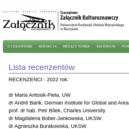
Przejdź do treści
tekstowa wersja strony
Menu główne
O CZASOPIŚMIE
REDAKCJA
BIEŻĄCY NUMER
ARCHIWUM
NUM
Lista recenzentów
RECENZENCI - 2022 rok:
dr Maria Antosik-Piela, UW
dr André Bank, German Institute for Global and Area
prof. dr hab. Petr Bílek, Charles University
dr Magdalena Bober-Jankowska, UKSW
dr Agnieszka Burakowska, UKSW