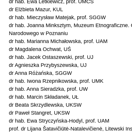
dr hab. Ewa Letkiewicz, prof. UMCS
dr Elżbieta Mazur, KUL
dr hab. Mieczysław Matejak, prof. SGGW
dr hab. Joanna Minksztym, Muzeum Etnograficzne.
Narodowego w Poznaniu
dr hab. Marianna Michałowska, prof. UAM
dr Magdalena Ochwat, UŚ
dr hab. Jacek Ostaszewski, prof. UJ
dr Agnieszka Przybyszewska, UJ
dr Anna Różańska, SGGW
dr hab. Iwona Rzepnikowska, prof. UMK
dr hab. Anna Sieradzka, prof. UW
dr hab. Marcin Składanek, UŁ
dr Beata Skrzydlewska, UKSW
dr Paweł Stangret, UKSW
dr hab. Ewa Stryczyńska-Hodyl, prof. UAM
prof. dr Lijana Šatavičiūtė-Natalevičienė, Litewski I