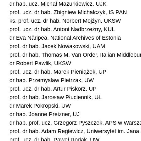
dr hab. ucz. Michał Mazurkiewicz, UJK
prof. ucz. dr hab. Zbigniew Michalczyk, IS PAN
ks. prof. ucz. dr hab. Norbert Mojżyn, UKSW
prof. ucz. dr hab. Antoni Nadbrzeżny, KUL
dr Eva Näripea, National Archives of Estonia
prof. dr hab. Jacek Nowakowski, UAM
prof. dr hab. Thomas M. Van Order, Italian Middlebu
dr Robert Pawlik, UKSW
prof. ucz. dr hab. Marek Pieniążek, UP
dr hab. Przemysław Pietrzak, UW
prof. ucz. dr hab. Artur Piskorz, UP
prof. dr hab. Jarosław Płuciennik, UŁ
dr Marek Pokropski, UW
dr hab. Joanne Preizner, UJ
dr hab. prof. ucz. Grzegorz Pyszczek, APS w Warsz
prof. dr hab. Adam Regiewicz, Uniwersytet im. Jana
prof. ucz. dr hab. Paweł Rodak, UW