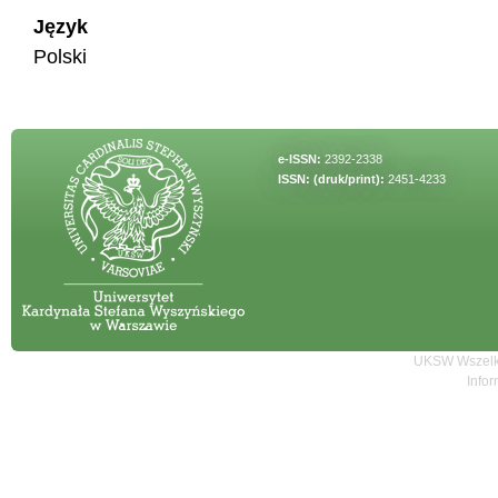
Język
Polski
e-ISSN:
2392-2338
ISSN: (druk/print):
2451-4233
UKSW Wszelki
Infor