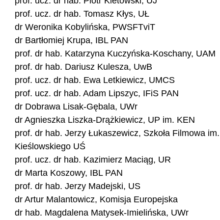
prof. ucz. dr hab. Piotr Kletowski, UJ
prof. ucz. dr hab. Tomasz Kłys, UŁ
dr Weronika Kobylińska, PWSFTviT
dr Bartłomiej Krupa, IBL PAN
prof. dr hab. Katarzyna Kuczyńska-Koschany, UAM
prof. dr hab. Dariusz Kulesza, UwB
prof. ucz. dr hab. Ewa Letkiewicz, UMCS
prof. ucz. dr hab. Adam Lipszyc, IFiS PAN
dr Dobrawa Lisak-Gębala, UWr
dr Agnieszka Liszka-Drążkiewicz, UP im. KEN
prof. dr hab. Jerzy Łukaszewicz, Szkoła Filmowa im.
Kieślowskiego UŚ
prof. ucz. dr hab. Kazimierz Maciąg, UR
dr Marta Koszowy, IBL PAN
prof. dr hab. Jerzy Madejski, US
dr Artur Malantowicz, Komisja Europejska
dr hab. Magdalena Matysek-Imielińska, UWr